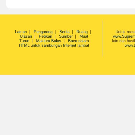
Laman
|
Pengarang
|
Berita
|
Ruang
|
Untuk mesej
Ulasan
|
Petikan
|
Sumber
|
Muat
www.Suprem
Turun
|
Maklum Balas
|
Baca dalam
lain dan hasi
HTML untuk sambungan Internet lambat
www.