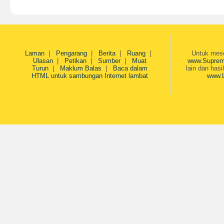
Laman
|
Pengarang
|
Berita
|
Ruang
|
Untuk mesej
Ulasan
|
Petikan
|
Sumber
|
Muat
www.Suprem
Turun
|
Maklum Balas
|
Baca dalam
lain dan hasi
HTML untuk sambungan Internet lambat
www.