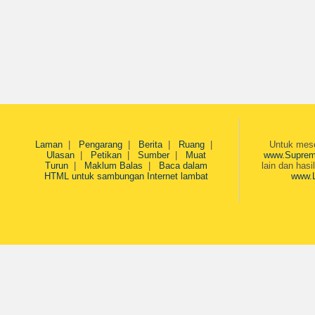
Laman
|
Pengarang
|
Berita
|
Ruang
|
Untuk mesej
Ulasan
|
Petikan
|
Sumber
|
Muat
www.Suprem
Turun
|
Maklum Balas
|
Baca dalam
lain dan hasi
HTML untuk sambungan Internet lambat
www.