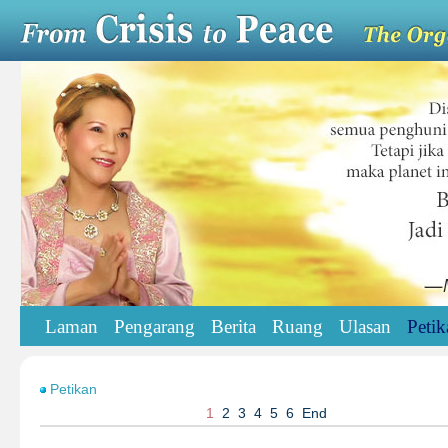
Laman
Pengarang
Berita
Ruang
Ulasan
Petik
Petikan
1
2
3
4
5
6
End