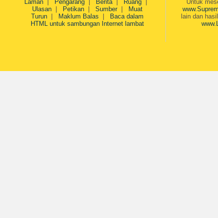
Laman
|
Pengarang
|
Berita
|
Ruang
|
Untuk mesej
Ulasan
|
Petikan
|
Sumber
|
Muat
www.Suprem
Turun
|
Maklum Balas
|
Baca dalam
lain dan hasi
HTML untuk sambungan Internet lambat
www.