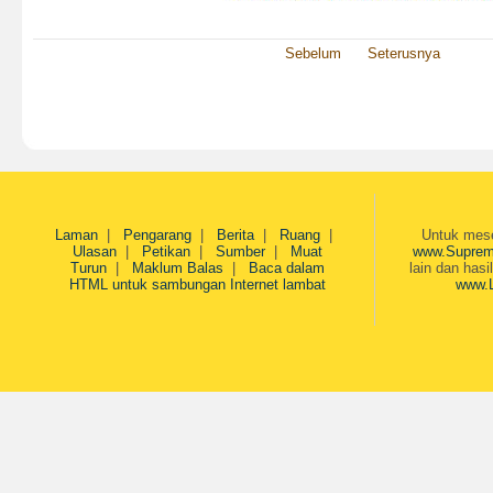
Sebelum
Seterusnya
Laman
|
Pengarang
|
Berita
|
Ruang
|
Untuk mesej
Ulasan
|
Petikan
|
Sumber
|
Muat
www.Suprem
Turun
|
Maklum Balas
|
Baca dalam
lain dan hasi
HTML untuk sambungan Internet lambat
www.