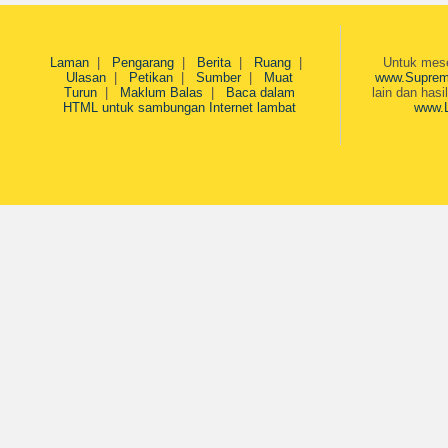
Laman
|
Pengarang
|
Berita
|
Ruang
|
Untuk mesej
Ulasan
|
Petikan
|
Sumber
|
Muat
www.Suprem
Turun
|
Maklum Balas
|
Baca dalam
lain dan hasi
HTML untuk sambungan Internet lambat
www.