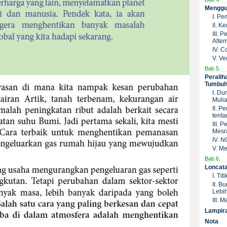
Menggub
I. P
II. K
III. 
Altern
IV. C
V. Ve
Bab 5.
Peralih
Tumbuh
I. D
Muli
II. 
tenta
III. 
Mesr
IV. 
V. Me
Bab 6.
Loncat
I. Ti
II. B
Lebih
III. 
Lampir
Nota