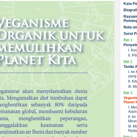
Kata Pe
Biograf
Rayuan 
Pemimp
Nota un
Surat 
Bab 1.
Penyel
I. Ke
II. P
Bab 2.
Tanda 
I. In
yang 
II. K
III. 
Bab 3.
Vegani
Planet 
I. Me
Alam 
II. I
Mesr
III.
Nya
Bab 4.