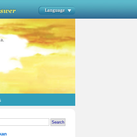
s
kan