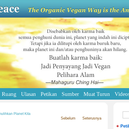
Ruang
Ulasan
Petikan
Sumber
Muat Turun
Video
ulihkan Planet Kita
Sebelum
Seterusnya
Peti