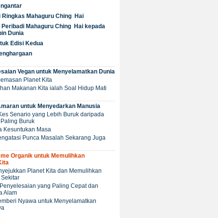
ngantar
i Ringkas Mahaguru Ching Hai
Peribadi Mahaguru Ching Hai kepada
in Dunia
tuk Edisi Kedua
Penghargaan
esaian Vegan untuk Menyelamatkan Dunia
cemasan Planet Kita
ilihan Makanan Kita ialah Soal Hidup Mati
Amaran untuk Menyedarkan Manusia
i Kes Senario yang Lebih Buruk daripada
Paling Buruk
ita Kesuntukan Masa
Mengatasi Punca Masalah Sekarang Juga
sme Organik untuk Memulihkan
Kita
nyejukkan Planet Kita dan Memulihkan
Sekitar
ni Penyelesaian yang Paling Cepat dan
a Alam
 Memberi Nyawa untuk Menyelamatkan
wa