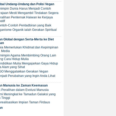
al Undang-Undang dan Polisi Vegan
emimpin Dunia Harus Menjadi Contoh
erajaan Mesti Mengambil Tindakan Segera
Peralihan Penternak Haiwan ke Kerjaya
atif
ontoh-Contoh Pentadbiran yang Baik
ganisme Organik ialah Gerakan Spiritual
an Global dengan Serta-Merta ke Diet
an
unia Memerlukan Khidmat dan Kepimpinan
a Media
Pemimpin Agama Membimbing Orang Lain
ng Cara Hidup Mulia
Pendidikan Mulia Mengajarkan Gaya Hidup
a Alam yang Sihat
NGO Menggalakkan Gerakan Vegan
njadi Perubahan yang Ingin Anda Lihat
an Manusia ke Zaman Keemasan
tik Peralihan dalam Evolusi Manusia
umi Meningkat ke Tamadun Galaksi yang
 Tinggi
Merealisasikan Impian Taman Firdaus
an