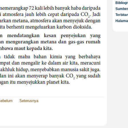
Bibliog
Sumber
Terbita
Halaman
Sebelum
Seterusnya