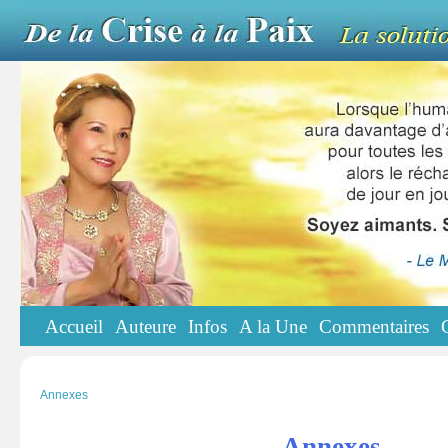
Accueil
Auteure
Infos
A la Une
Commentaires
Annexes
Annexes