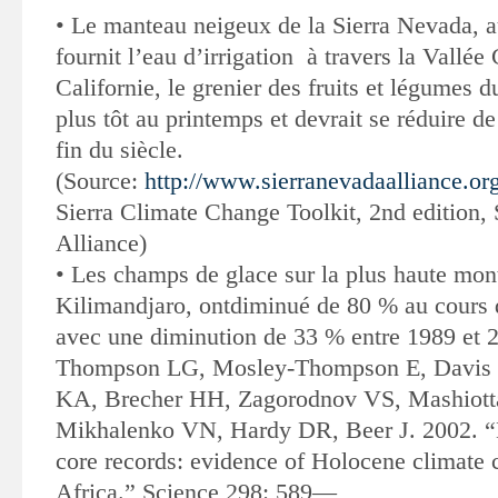
•
Le manteau neigeux de la Sierra Nevada, a
fournit l’eau d’irrigation
à travers la Vallée 
Californie, le grenier des fruits et légumes 
plus tôt au printemps et devrait se réduire d
fin du siècle
.
(Source:
http://www.sierranevadaalliance.or
Sierra Climate Change Toolkit, 2nd edition,
Alliance)
•
Les champs de glace sur la plus haute mon
Kilimandjaro, ont
diminué de 80 % au cours d
avec une diminution de 33 % entre 1989 et 
Thompson LG, Mosley-Thompson E, Davis
KA, Brecher HH, Zagorodnov VS, Mashiott
Mikhalenko VN, Hardy DR, Beer J. 2002. “K
core records: evidence of Holocene climate c
Africa.” Science 298: 589—