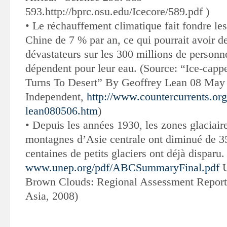
593.http://bprc.osu.edu/Icecore/589.pdf )
•
Le réchauffement climatique fait fondre les
Chine de 7 % par an, ce qui
pourrait avoir de
dévastateurs sur les 300 millions de personn
dépendent pour leur eau
. (Source: “Ice-cap
Turns To Desert” By Geoffrey Lean 08 May
Independent,
http://www.countercurrents.org
lean080506.htm
)
•
Depuis les années 1930, les zones glaciair
montagnes d’Asie centrale ont diminué de 3
centaines de petits glaciers ont déjà disparu
.
www.unep.org/pdf/ABCSummaryFinal.pdf
U
Brown Clouds: Regional Assessment Report
Asia, 2008)