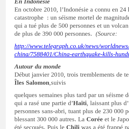
En Indonésie
En octobre 2010, l’Indonésie a connu en 24 h
catastrophe : un séisme
mortel de magnitude
qui a tué plus de 500 personnes et un volca
de plus de 390 000 personnes.
(Source:
http://www.telegraph.co.uk/news/worldnews/
china/7588401/China-earthquake-kills-hund
Autour du monde
Début janvier 2010, trois tremblements de ter
Îles Salomon
,
suivis
quelques semaines plus tard par un séisme 
qui a rasé une partie d’
Haïti
,
laissant plus d
personnes sans-abri, tuant plus de 230 000 p
blessant
300 000 autres. La
Corée
et le Jap
été secoués. Puis le
Chili
was
a été frappé 