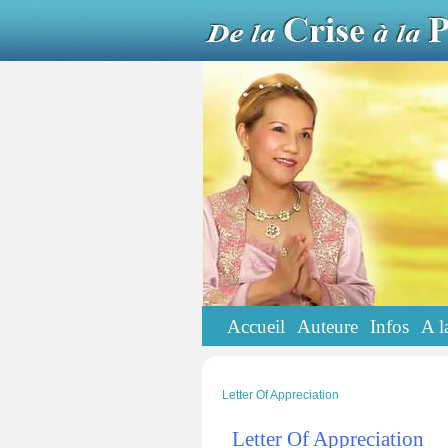
Accueil
Auteure
Infos
A l
Letter Of Appreciation
Letter Of Appreciation