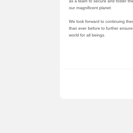
as a team to secure and foster th
our magnificent planet.
We look forward to continuing the
than ever before to further ensu
world for all beings.