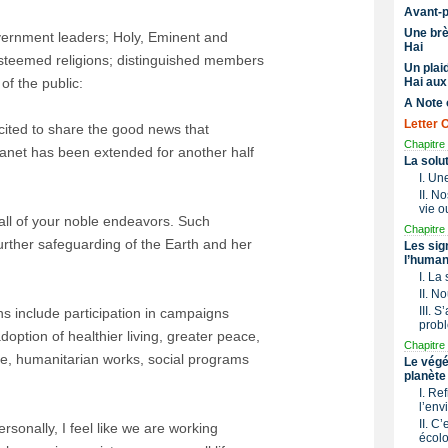
Avant-
Une brè
ernment leaders; Holy, Eminent and
Hai
esteemed religions; distinguished members
Un plai
f the public:
Hai aux
A Note 
Letter 
xcited to share the good news that
Chapitre 
lanet has been extended for another half
La solu
I. Un
II. N
vie o
all of your noble endeavors. Such
Chapitre 
urther safeguarding of the Earth and her
Les sig
l’human
I. La
II. N
III. 
s include participation in campaigns
prob
option of healthier living, greater peace,
Chapitre 
fare, humanitarian works, social programs
Le végé
planète
I. Re
l’env
II. C’
sonally, I feel like we are working
écol