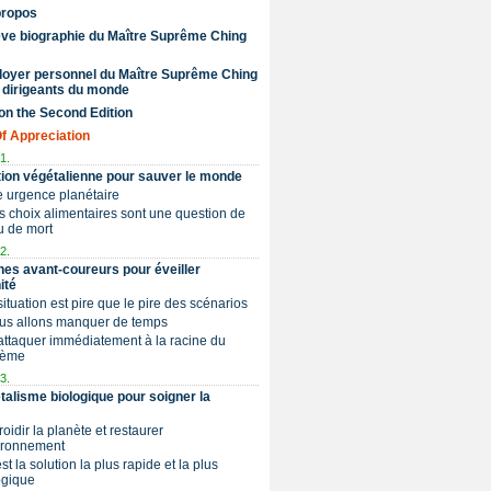
propos
ve biographie du Maître Suprême Ching
doyer personnel du Maître Suprême Ching
 dirigeants du monde
on the Second Edition
Of Appreciation
1.
tion végétalienne pour sauver le monde
e urgence planétaire
os choix alimentaires sont une question de
u de mort
2.
nes avant-coureurs pour éveiller
ité
 situation est pire que le pire des scénarios
ous allons manquer de temps
S’attaquer immédiatement à la racine du
lème
3.
talisme biologique pour soigner la
froidir la planète et restaurer
ironnement
est la solution la plus rapide et la plus
ogique