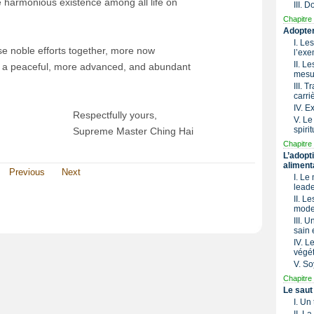
e harmonious existence among all life on
III. 
Chapitre 
Adopter
I. Le
se noble efforts together, more now
l’exe
II. L
re a peaceful, more advanced, and abundant
mesu
III. 
carri
IV. 
Respectfully yours,
V. Le
spirit
Supreme Master Ching Hai
Chapitre 
L’adopt
aliment
Previous
Next
I. Le
lead
II. L
mode 
III. 
sain 
IV. 
végét
V. So
Chapitre 
Le saut
I. Un