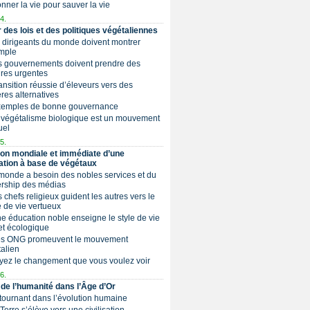
Donner la vie pour sauver la vie
4.
 des lois et des politiques végétaliennes
s dirigeants du monde doivent montrer
mple
es gouvernements doivent prendre des
res urgentes
Transition réussie d’éleveurs vers des
ères alternatives
Exemples de bonne gouvernance
 végétalisme biologique est un mouvement
uel
5.
ion mondiale et immédiate d’une
ation à base de végétaux
 monde a besoin des nobles services et du
ership des médias
es chefs religieux guident les autres vers le
de vie vertueux
Une éducation noble enseigne le style de vie
et écologique
Les ONG promeuvent le mouvement
alien
yez le changement que vous voulez voir
6.
 de l’humanité dans l’Âge d’Or
 tournant dans l’évolution humaine