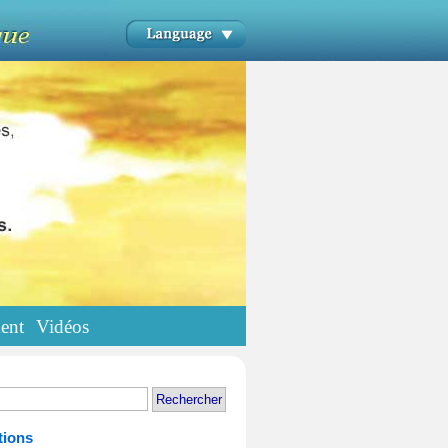
ent
Vidéos
tions