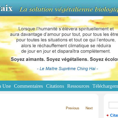
a Une
Commentaires
Citations
Ressources
Téléchargem
Previous
Next
Cita