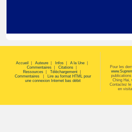
Accueil
|
Auteure
|
Infos
|
A la Une
|
Pour les der
Commentaires
|
Citations
|
www.Supre
Ressources
|
Téléchargement
|
publication
Commentaires
|
Lire au format HTML pour
Ching Hai,
une connexion Internet bas débit
Contactez le 
en visit