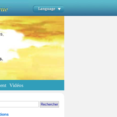
ent
Vidéos
tions