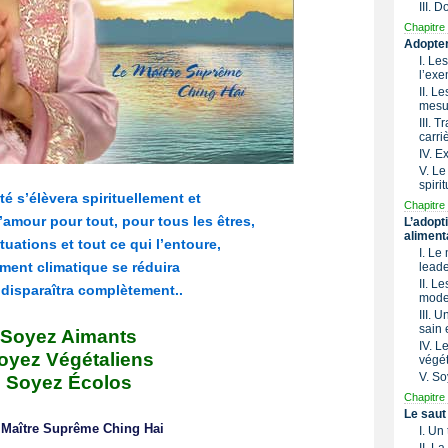
III. 
Chapitre 
Adopter
I. Le
l’exe
II. L
mesu
III. 
carri
IV. 
V. Le
spirit
é s’élèvera spirituellement et
Chapitre 
amour pour tout, pour tous les êtres,
L’adopt
aliment
tuations et tout ce qui l’entoure,
I. Le
ement climatique se réduira
lead
II. L
t disparaîtra complètement.
.
mode 
III. 
sain 
Soyez Aimants
IV. 
oyez Végétaliens
végét
V. So
Soyez Écolos
Chapitre 
Le saut
 Maître Suprême Ching Hai
I. Un