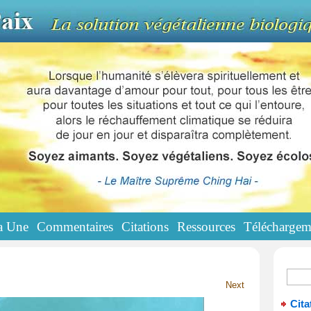
a Une
Commentaires
Citations
Ressources
Téléchargem
Next
Cita