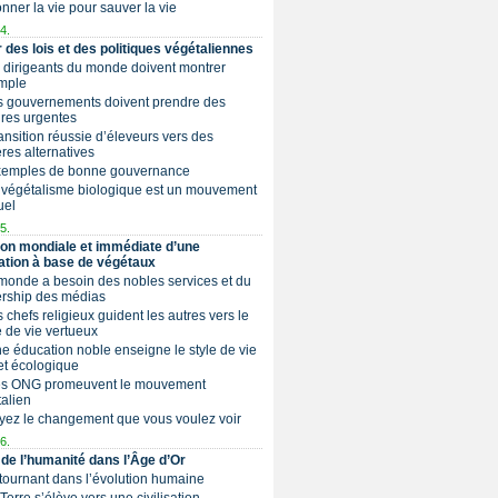
Donner la vie pour sauver la vie
4.
 des lois et des politiques végétaliennes
s dirigeants du monde doivent montrer
mple
es gouvernements doivent prendre des
res urgentes
Transition réussie d’éleveurs vers des
ères alternatives
Exemples de bonne gouvernance
 végétalisme biologique est un mouvement
uel
5.
ion mondiale et immédiate d’une
ation à base de végétaux
 monde a besoin des nobles services et du
ership des médias
es chefs religieux guident les autres vers le
de vie vertueux
Une éducation noble enseigne le style de vie
et écologique
Les ONG promeuvent le mouvement
alien
yez le changement que vous voulez voir
6.
 de l’humanité dans l’Âge d’Or
 tournant dans l’évolution humaine