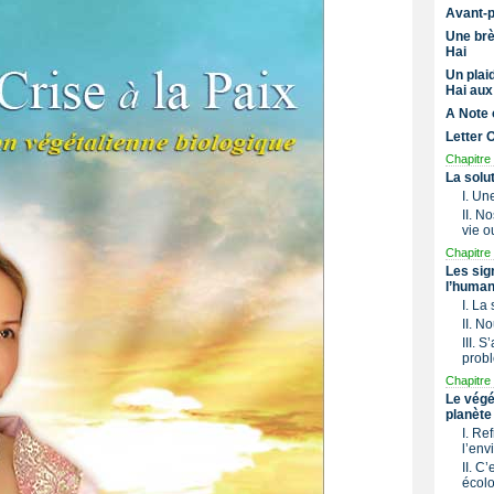
Avant-
Une brè
Hai
Un plai
Hai aux
A Note 
Letter 
Chapitre 
La solu
I. Un
II. N
vie o
Chapitre 
Les sig
l’human
I. La
II. N
III. 
prob
Chapitre 
Le végé
planète
I. Re
l’env
II. C’
écol