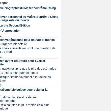
propos
ve biographie du Maître Suprême Ching
doyer personnel du Maître Suprême Ching
 dirigeants du monde
on the Second Edition
Of Appreciation
1.
tion végétalienne pour sauver le monde
e urgence planétaire
os choix alimentaires sont une question de
u de mort
2.
nes avant-coureurs pour éveiller
ité
 situation est pire que le pire des scénarios
ous allons manquer de temps
S’attaquer immédiatement à la racine du
lème
3.
talisme biologique pour soigner la
froidir la planète et restaurer
ironnement
est la solution la plus rapide et la plus
ogique