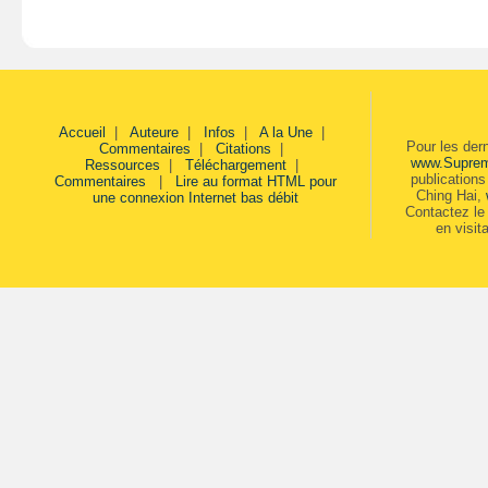
Accueil
|
Auteure
|
Infos
|
A la Une
|
Pour les der
Commentaires
|
Citations
|
www.Supre
Ressources
|
Téléchargement
|
publication
Commentaires
|
Lire au format HTML pour
Ching Hai,
une connexion Internet bas débit
Contactez le 
en visit