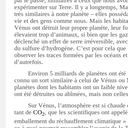
par le passé, similaires à ceux que nous a
expérimenter sur Terre. Il y a longtemps, Ma
très similaires à notre planète – elles posséda
vie et des gens comme nous. Mais les habita
Vénus ont détruit leur propre planète, leur fo
élevaient trop d’animaux, si bien que les ga
déclenché un effet de serre irréversible, ave
du sulfure d’hydrogène. C’est pour cela que 
observer les traces formées par les océans et
d’autrefois.
Environ 5 milliards de planètes ont été 
connu un sort similaire à celui de Vénus ou 
planètes dont les habitants ont un faible niv
ont été détruites ou abîmées, mais non celle
Sur Vénus, l’atmosphère est si chaude e
tant de
CO
, que les scientifiques ont appelé
2
emballement du réchauffement climatique » e
ce à quoi pourrait ressembler l’avenir de la T