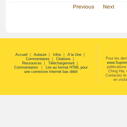
Previous
Next
Accueil
|
Auteure
|
Infos
|
A la Une
|
Pour les der
Commentaires
|
Citations
|
www.Supre
Ressources
|
Téléchargement
|
publication
Commentaires
|
Lire au format HTML pour
Ching Hai,
une connexion Internet bas débit
Contactez le 
en visit