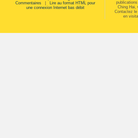
publication
Commentaires
|
Lire au format HTML pour
Ching Hai,
une connexion Internet bas débit
Contactez le 
en visit