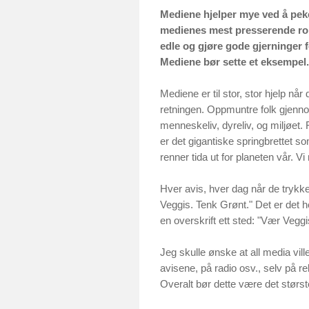
Mediene hjelper mye ved å pek
medienes mest presserende roll
edle og gjøre gode gjerninger 
Mediene bør sette et eksempel.
Mediene er til stor, stor hjelp nå
retningen. Oppmuntre folk gjennom
menneskeliv, dyreliv, og miljøet.
er det gigantiske springbrettet so
renner tida ut for planeten vår. Vi
Hver avis, hver dag når de trykk
Veggis. Tenk Grønt." Det er det he
en overskrift ett sted: "Vær Vegg
Jeg skulle ønske at all media vil
avisene, på radio osv., selv på re
Overalt bør dette være det størs