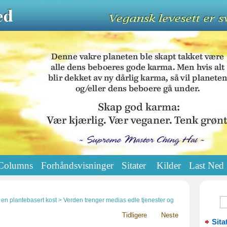
Columns
Forhåndsvisninger
Sitater
Kilder
Last Ned
il en plantebasert kost > Verden trenger medias edle tjenester og
Tidligere
Neste
Sita