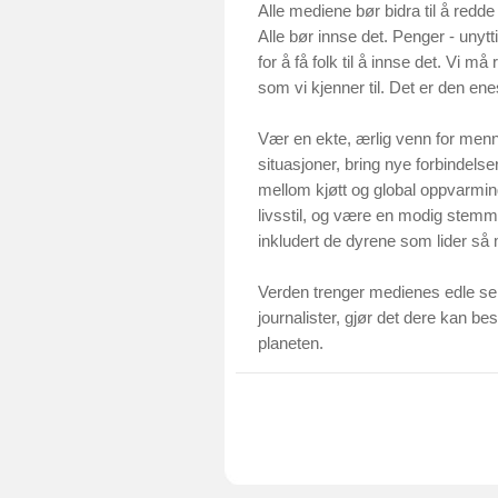
Alle mediene bør bidra til å redde p
Alle bør innse det. Penger - unytti
for å få folk til å innse det. Vi 
som vi kjenner til. Det er den enes
Vær en ekte, ærlig venn for men
situasjoner, bring nye forbindelse
mellom kjøtt og global oppvarming
livsstil, og være en modig stemm
inkludert de dyrene som lider så m
Verden trenger medienes edle serv
journalister, gjør det dere kan be
planeten.