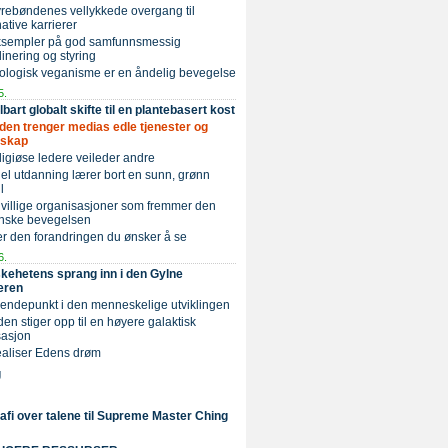
Dyrebøndenes vellykkede overgang til
native karrierer
Eksempler på god samfunnsmessig
inering og styring
ologisk veganisme er en åndelig bevegelse
5.
art globalt skifte til en plantebasert kost
rden trenger medias edle tjenester og
rskap
eligiøse ledere veileder andre
Edel utdanning lærer bort en sunn, grønn
l
rivillige organisasjoner som fremmer den
nske bevegelsen
r den forandringen du ønsker å se
6.
ehetens sprang inn i den Gylne
eren
 vendepunkt i den menneskelige utviklingen
rden stiger opp til en høyere galaktisk
isasjon
Realiser Edens drøm
g
rafi over talene til Supreme Master Ching