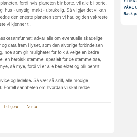
YTTER
laneten, fordi hvis planeten blir borte, vil alle bli borte.
VÅRE 
g, hus - unyttig, makt - ubrukelig. Så vi gjør det vi kan
Back pa
må redde den eneste planeten som vi har, og den vakreste
te vi kjenner til.
neskesamfunnet: advar alle om eventuelle skadelige
r og data frem i lyset, som den alvorlige forbindelsen
, noe som gir muligheter for folk å velge en bedre
e, en heroisk stemme, spesielt for de stemmeløse,
ye, så mye, fordi vi er alle beslektet og blir berørt.
ice og ledelse. Så vær så snill, alle modige
st: Fortell sannheten om hvordan vi skal redde
Tidligere
Neste