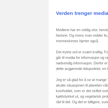
Verden trenger media
Mediene har en veldig stor, herois
historie. Og mens man redder liv,
menneskenes hjerter også.
Det trykte ord er svært kraftig. Fo
går til media for informasjon og r
nødvendig informasjon. Derfor er
dette avgjørende tidspunktet, en ti
Jeg er så glad for å se at mange
akutte situasjonen til planeten v
kostholdet, som er det skiftet so
kjøttstykket ut, og vegetarisk prot
råd til det. Og det er billigere, su