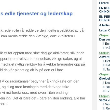
Forord
EN KO
CHING 
s edle tjenester og lederskap
EN PE
CHING 
A Note 
k, edel rolle i å redde verden i dette øyeblikket av vår
Letter 
Chapter 
 kan media redde den kjærlige, edle kvaliteten i
Den veg
I. En
II. V
lk er for opptatt med sine daglige aktiviteter, slik at de
Chapter 
Advarsl
apporter om relevante hendelser, viktige saker, og all
I. De
 media et nyttig verktøy for å vekke hverandre opp på
II. Ti
III. T
d da vår planet og alt liv på den er i fare.
Chapter 
Økologi
 TV og radiokanaler begynner å kringkaste om den
I. Ne
år, og til og med løsningen med det veganske
II. D
III. G
m vi må foreta oss, med svært liten endring:
Chapter 
ein inn. Det er bare det - bare en liten endring, alle har
Vedta v
nnere.
I. Ve
II. R