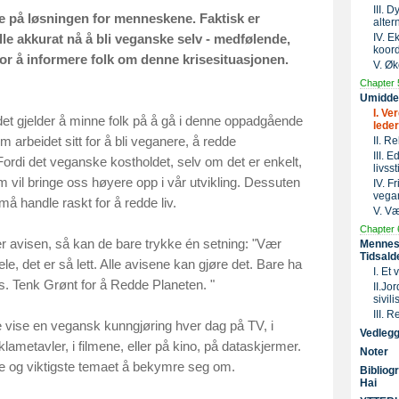
III. 
e på løsningen for menneskene. Faktisk er
alter
IV. 
e akkurat nå å bli veganske selv - medfølende,
koord
for å informere folk om denne krisesituasjonen.
V. Øk
Chapter 
Umiddelb
I. Ve
r det gjelder å minne folk på å gå i denne oppadgående
lede
 arbeidet sitt for å bli veganere, å redde
II. R
III. 
 Fordi det veganske kostholdet, selv om det er enkelt,
livssti
m vil bringe oss høyere opp i vår utvikling. Dessuten
IV. F
vega
 må handle raskt for å redde liv.
V. Væ
Chapter 
er avisen, så kan de bare trykke én setning: "Vær
Mennesk
Tidsald
le, det er så lett. Alle avisene kan gjøre det. Bare ha
I. Et
is. Tenk Grønt for å Redde Planeten. "
II.Jo
sivil
III. 
le vise en vegansk kunngjøring hver dag på TV, i
Vedleg
klametavler, i filmene, eller på kino, på dataskjermer.
Noter
te og viktigste temaet å bekymre seg om.
Bibliog
Hai