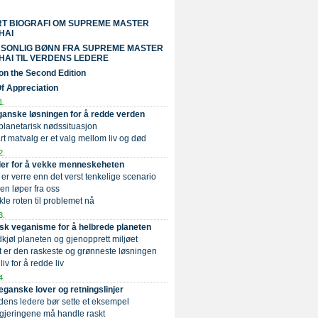
RT BIOGRAFI OM SUPREME MASTER
HAI
RSONLIG BØNN FRA SUPREME MASTER
HAI TIL VERDENS LEDERE
on the Second Edition
Of Appreciation
1.
anske løsningen for å redde verden
 planetarisk nødssituasjon
 årt matvalg er et valg mellom liv og død
2.
er for å vekke menneskeheten
t er verre enn det verst tenkelige scenario
den løper fra oss
akle roten til problemet nå
3.
sk veganisme for å helbrede planeten
dkjøl planeten og gjenopprett miljøet
et er den raskeste og grønneste løsningen
i liv for å redde liv
4.
eganske lover og retningslinjer
rdens ledere bør sette et eksempel
egjeringene må handle raskt