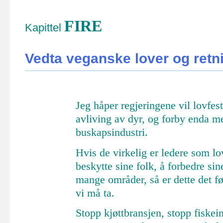
FIRE
Kapittel
Vedta veganske lover og retni
Jeg
håper
regjeringene
vil
lovfes
avliving av
dyr
,
og
forby
enda m
buskapsindustri
.
Hvis
de
virkelig er
ledere
som
lo
beskytte
sine
folk
,
å
forbedre
sin
mange
områder
,
så
er dette
det
fø
vi
må
ta
.
Stopp
kjøttbransjen
,
stopp
fiskei