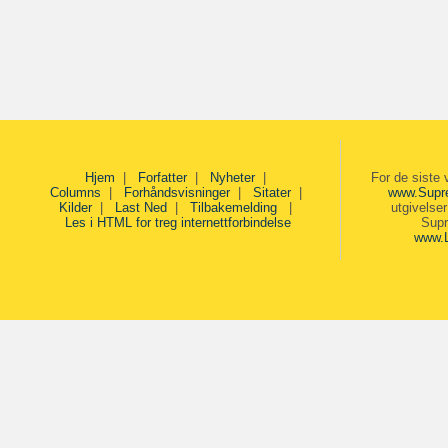
Hjem
|
Forfatter
|
Nyheter
|
For de siste 
Columns
|
Forhåndsvisninger
|
Sitater
|
www.Supr
Kilder
|
Last Ned
|
Tilbakemelding
|
utgivelse
Les i HTML for treg internettforbindelse
Supr
www.