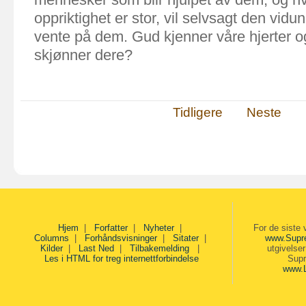
oppriktighet er stor, vil selvsagt den vid
vente på dem.
Gud kjenner våre hjerter o
skjønner dere?
Tidligere
Neste
Hjem
|
Forfatter
|
Nyheter
|
For de siste 
Columns
|
Forhåndsvisninger
|
Sitater
|
www.Supr
Kilder
|
Last Ned
|
Tilbakemelding
|
utgivelse
Les i HTML for treg internettforbindelse
Supr
www.