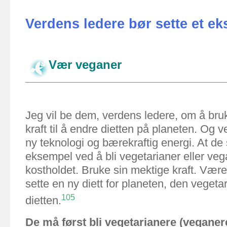
Verdens ledere bør sette et e
Vær veganer
Jeg
vil
be
dem,
verdens
ledere, om
å
bru
kraft
til å
endre
dietten på planeten
.
Og
v
ny
teknologi
og
bærekraftig
energi
.
At de 
eksempel
ved å bli
vegetarianer
eller
veg
kostholdet
.
Bruke sin
mektige
kraft
.
Være
sette
en
ny
diett
for
planeten
,
den
vegetar
105
dietten
.
De
må først
bli vegetarianere
(
veganer