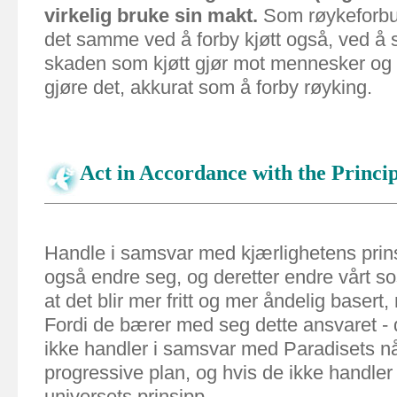
virkelig
bruke
sin
makt
.
Som
røykeforb
det
samme
ved
å forby
kjøtt
også
,
ved å
skaden
som
kjøtt
gjør
mot mennesker
og
gjøre
det
,
akkurat
som
å
forby
røyking
.
Act in Accordance with the Princip
Handle i samsvar med kjærlighetens pri
også endre seg, og deretter endre vårt so
at det blir mer fritt og mer åndelig basert
Fordi de bærer med seg dette ansvaret - 
ikke handler i samsvar med Paradisets n
progressive plan, og hvis de ikke handle
universets prinsipp.