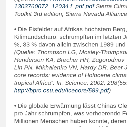
1303760072_12034.f_pdf.pdf
Sierra Cli
Toolkit 3rd edition, Sierra Nevada Alliance
• Die Eisfelder auf Afrikas höchstem Berg
Kilimandscharo, schrumpften im letzten 
%, 33 % davon allein zwischen 1989 und
(Quelle: Thompson LG, Mosley-Thompson
Henderson KA, Brecher HH, Zagorodnov V
Lin PN, Mikhalenko VN, Hardy DR, Beer J.
core records: evidence of Holocene clima
tropical Africa“. In: Science, 2002, 298(5
http://bprc.osu.edu/Icecore/589.pdf
)
• Die globale Erwärmung lässt Chinas Gl
pro Jahr schrumpfen, was verheerende Fo
Millionen Menschen haben könnte, deren