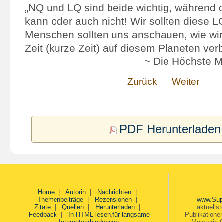
„NQ und LQ sind beide wichtig, während d
kann oder auch nicht! Wir sollten diese L
Menschen sollten uns anschauen, wie wir
Zeit (kurze Zeit) auf diesem Planeten ver
~ Die Höchste M
Zurück
Weiter
PDF Herunterladen
Home
|
Autorin
|
Nachrichten
|
Themenbeiträge
|
Rezensionen
|
www.Sup
Zitate
|
Quellen
|
Herunterladen
|
aktuells
Feedback
|
In HTML lesen,für langsame
Publikatione
Internetverbindungen
Meisterin 