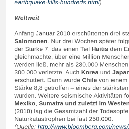
earthquake-kills-hundreds.html
)
Weltweit
Anfang Januar 2010 erschütterten drei st
Salomonen
. Nur drei Wochen später fol
der Stärke 7, das einen Teil
Haitis
dem E
gleichmachte, über eine Million Mensche
werden ließ, mehr als 230.000 Menschen 
300.000 verletzte. Auch
Korea
und
Japa
erschüttert. Dann wurde
Chile
von einem 
Stärke 8,8 getroffen – eines der stärkste
wurden. Weitere seismische Aktivitäten fo
Mexiko
,
Sumatra und zuletzt im Weste
(2010) lag die Gesamtzahl der Todesopfer
Naturkatastrophen bei fast 250.000.
(Quelle:
http://www.bloomberg.com/news/2