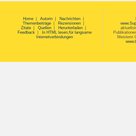
Home
|
Autorin
|
Nachrichten
|
Themenbeiträge
|
Rezensionen
|
www.Sup
Zitate
|
Quellen
|
Herunterladen
|
aktuells
Feedback
|
In HTML lesen,für langsame
Publikatione
Internetverbindungen
Meisterin 
www.