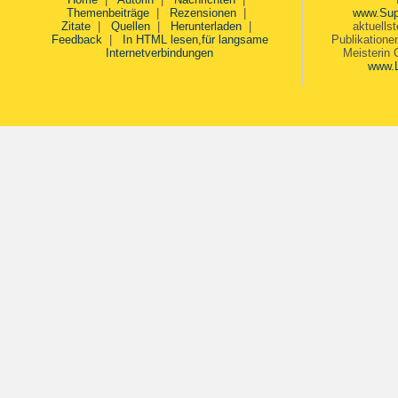
Themenbeiträge
|
Rezensionen
|
www.Sup
Zitate
|
Quellen
|
Herunterladen
|
aktuells
Feedback
|
In HTML lesen,für langsame
Publikatione
Internetverbindungen
Meisterin 
www.