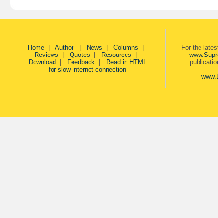
Home
|
Author
|
News
|
Columns
|
For the late
Reviews
|
Quotes
|
Resources
|
www.Supr
Download
|
Feedback
|
Read in HTML
publicati
for slow internet connection
www.