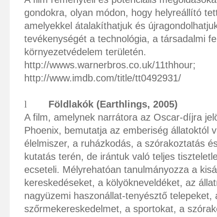
gondokra, olyan módon, hogy helyreállító tette
amelyekkel átalakíthatjuk és újragondolhatju
tevékenységét a technológia, a társadalmi fe
környezetvédelem területén.
http://wwws.warnerbros.co.uk/11thhour
;
http://www.imdb.com/title/tt0492931/
l
Földlakók (Earthlings, 2005)
A film, amelynek narrátora az Oscar-díjra jel
Phoenix
, bemutatja az emberiség állatoktól 
élelmiszer, a ruházkodás, a szórakoztatás 
kutatás terén, de irántuk való teljes tisztelet
ecseteli. Mélyrehatóan tanulmányozza a kisál
kereskedéseket, a kölyökneveldéket, az álla
nagyüzemi haszonállat-tenyésztő telepeket, 
szőrmekereskedelmet, a sportokat, a szórako