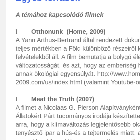
A témához kapcsolódó filmek
l
Otthonunk
(Home, 2009)
A Yann Arthus-Bertrand által rendezett doku
teljes mértékben a Föld különböző részeiről k
felvételekből áll. A film bemutatja a bolygó é
változatosságát, és azt, hogy az emberiség 
annak ökológiai egyensúlyát.
http://www.hom
2009.com/us/index.html
(valamint Youtube-on
l
Meat the Truth (2007)
A filmet a Nicolaas G. Pierson Alapítványként
Állatokért Párt tudományos irodája készítette.
arra, hogy a klímaváltozás legjelentősebb ok
tenyésztő ipar a hús-és a tejtermelés miatt,