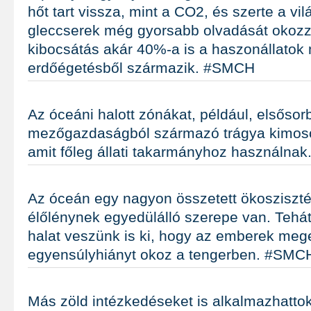
hőt tart vissza, mint a CO2, és szerte a vi
gleccserek még gyorsabb olvadását okozz
kibocsátás akár 40%-a is a haszonállatok m
erdőégetésből származik. #SMCH
Az óceáni halott zónákat, például, elsősor
mezőgazdaságból származó trágya kimos
amit főleg állati takarmányhoz használna
Az óceán egy nagyon összetett ökosziszt
élőlénynek egyedülálló szerepe van. Tehát
halat veszünk is ki, hogy az emberek meg
egyensúlyhiányt okoz a tengerben. #SMC
Más zöld intézkedéseket is alkalmazhattok