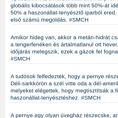
globális kibocsátások több mint 50%-át idéz
50% a haszonállat-tenyésztő iparból ered. 
első számú megoldás. #SMCH
Amikor hideg van, akkor a metán-hidrát c
a tengerfenéken és ártalmatlanul ott hever
időjárás melegszik, ezek a gázok fel fogn
#SMCH
A tudósok felfedezték, hogy a pernye rés
Déli-sarkkörön a szél vitte oda a dél-ameri
melyeket elégettek, hogy megtisztítsák a f
haszonállat-tenyésztéshez. #SMCH
A pernye egy olyan üvegház részecske, am