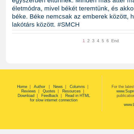
egyszerűen eltűnnek. Minden más áttér m
életmódra, mivel békét teremtünk, és akko
béke. Béke nemcsak az emberek között,
lakótárs között. #SMCH
1
2
3
4
5
6
End
Home
|
Author
|
News
|
Columns
|
For the late
Reviews
|
Quotes
|
Resources
|
www.Supr
Download
|
Feedback
|
Read in HTML
publicati
for slow internet connection
www.