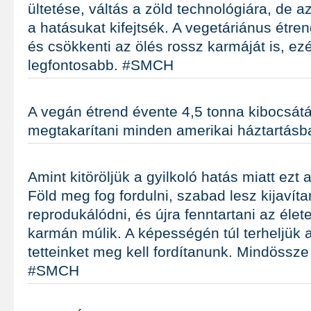
ültetése, váltás a zöld technológiára, de a
a hatásukat kifejtsék. A vegetáriánus étre
és csökkenti az ölés rossz karmáját is, ezé
legfontosabb. #SMCH
A vegán étrend évente 4,5 tonna kibocsátá
megtakarítani minden amerikai háztartás
Amint kitöröljük a gyilkoló hatás miatt ezt 
Föld meg fog fordulni, szabad lesz kijavít
reprodukálódni, és újra fenntartani az élet
karmán múlik. A képességén túl terheljük a
tetteinket meg kell fordítanunk. Mindössze 
#SMCH