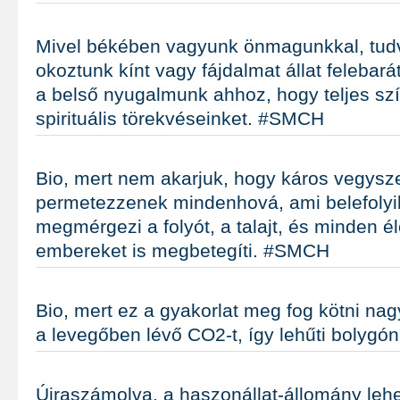
Mivel békében vagyunk önmagunkkal, tud
okoztunk kínt vagy fájdalmat állat felebar
a belső nyugalmunk ahhoz, hogy teljes sz
spirituális törekvéseinket. #SMCH
Bio, mert nem akarjuk, hogy káros vegysz
permetezzenek mindenhová, ami belefolyi
megmérgezi a folyót, a talajt, és minden él
embereket is megbetegíti. #SMCH
Bio, mert ez a gyakorlat meg fog kötni n
a levegőben lévő CO2-t, így lehűti bolyg
Újraszámolva, a haszonállat-állomány lehet