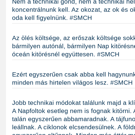
Nem a technikai gond, nem a technikai hely
koncentrálnunk kell. Az okozat, az ok és o
oda kell figyelnünk. #SMCH
Az ölés költsége, az erőszak költsége sok
bármilyen autónál, bármilyen Nap kitörésn
óceán kitörésnél együttesen. #SMCH
Ezért egyszerűen csak abba kell hagynunk
minden más hirtelen világos lesz. #SMCH
Jobb technikai módokat találunk majd a kl
A Napfoltok esetleg nem is fognak kitörni.
talán egyszerűen abbamaradnak. A tájfun
leállnak. A ciklonok elcsendesülnek. A föl