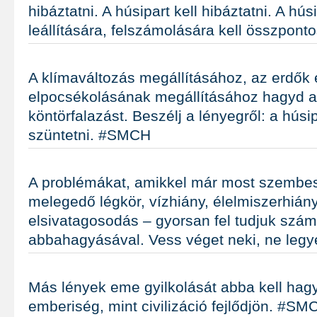
hibáztatni. A húsipart kell hibáztatni. A hú
leállítására, felszámolására kell összpon
A klímaváltozás megállításához, az erdők 
elpocsékolásának megállításához hagyd 
köntörfalazást. Beszélj a lényegről: a húsip
szüntetni. #SMCH
A problémákat, amikkel már most szembes
melegedő légkör, vízhiány, élelmiszerhiány
elsivatagosodás – gyorsan fel tudjuk szám
abbahagyásával. Vess véget neki, ne leg
Más lények eme gyilkolását abba kell hagy
emberiség, mint civilizáció fejlődjön. #SM