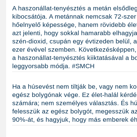
A haszonállat-tenyésztés a metán elsődle
kibocsátója. A metánnak nemcsak 72-szer
hőelnyelő képessége, hanem rövidebb élet
azt jelenti, hogy sokkal hamarabb elhagyja 
szén-dioxid, csupán egy évtizeden belül, a
ezer évével szemben. Következésképpen, 
a haszonállat-tenyésztés kiiktatásával a 
leggyorsabb módja. #SMCH
Ha a húsevést nem tiltják be, vagy nem ko
egész bolygónak vége. Ez élet-halál kérd
számára; nem személyes választás. És hú
felesszük az egész bolygót, megesszük az
90%-át, és hagyjuk, hogy más emberek 