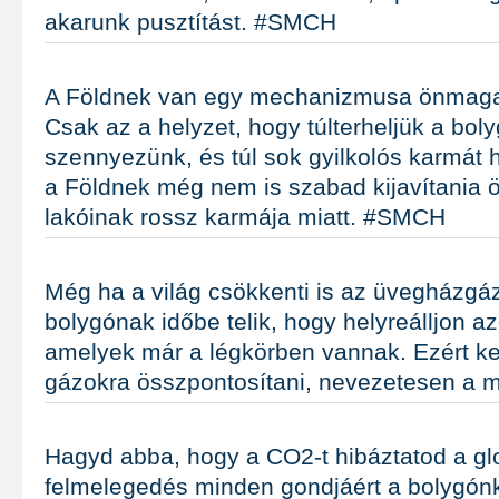
akarunk pusztítást. #SMCH
A Földnek van egy mechanizmusa önmaga h
Csak az a helyzet, hogy túlterheljük a boly
szennyezünk, és túl sok gyilkolós karmát h
a Földnek még nem is szabad kijavítania 
lakóinak rossz karmája miatt. #SMCH
Még ha a világ csökkenti is az üvegházgáz
bolygónak időbe telik, hogy helyreálljon az
amelyek már a légkörben vannak. Ezért kell
gázokra összpontosítani, nevezetesen a
Hagyd abba, hogy a CO2-t hibáztatod a gl
felmelegedés minden gondjáért a bolygónk