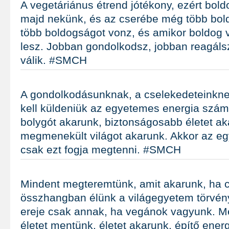
A vegetáriánus étrend jótékony, ezért bold
majd nekünk, és az cserébe még több bol
több boldogságot vonz, és amikor boldog 
lesz. Jobban gondolkodsz, jobban reagálsz
válik. #SMCH
A gondolkodásunknak, a cselekedeteinkne
kell küldeniük az egyetemes energia szám
bolygót akarunk, biztonságosabb életet ak
megmenekült világot akarunk. Akkor az e
csak ezt fogja megtenni. #SMCH
Mindent megteremtünk, amit akarunk, ha 
összhangban élünk a világegyetem törvén
ereje csak annak, ha vegánok vagyunk. Mert
életet mentünk, életet akarunk, építő ener