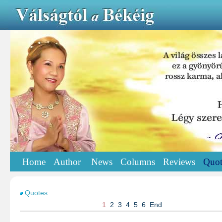
Home
Author
News
Columns
Reviews
Quot
Quotes
1
2
3
4
5
6
End