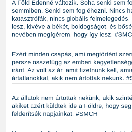
A Föld Édenné változik. Soha senki sem f
semmiben. Senki sem fog éhezni. Nincs h
katasztrófák, nincs globális felmelegedé
lesz, kivéve a békét, boldogságot, és bős
nevében megígérem, hogy így lesz. #SM
Ezért minden csapás, ami megtörtént szert
persze összefügg az emberi kegyetlenségg
iránt. Az volt az ár, amit fizetnünk kell, ami
ártatlanokkal, akik nem ártottak nekünk.
Az állatok nem ártottak nekünk, akik szint
akiket azért küldtek ide a Földre, hogy se
felderítsék napjainkat. #SMCH