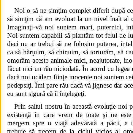
Noi o să ne simţim complet diferit după ce
să simţim că am evoluat la un nivel înalt al c
Imaginaţi-vă noi suntem mari, puternici, inte
Noi suntem capabili să plantăm tot felul de 
deci nu ar trebui să ne folosim puterea, intel
ca să hărţuim, să chinuim, să torturăm, să ca
omorâm aceste animale mici, neajutorate, ino
făcut nici un rău niciodată. În acord cu legea 
dacă noi ucidem fiinţe inocente noi suntem cei 
pedepsiţi. Îmi pare rău dacă vă jignesc dar ace
eu sunt sigură că îl înţelegeţi.
Prin saltul nostru în această evoluţie noi 
existenţă în care vrem de toate şi ne este
mergem spre o viaţă adevărată a păcii, a iub
trebuie să trecem de la ciclul vicios al omo