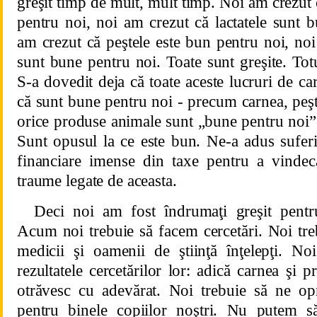
greşit timp de mult, mult timp. Noi am crezut 
pentru noi, noi am crezut că lactatele sunt 
am crezut că peştele este bun pentru noi, no
sunt bune pentru noi. Toate sunt greşite. Totu
S-a dovedit deja că toate aceste lucruri de ca
că sunt bune pentru noi - precum carnea, peşte
orice produse animale sunt „bune pentru noi” -
Sunt opusul la ce este bun. Ne-a adus suferin
financiare imense din taxe pentru a vindeca 
traume legate de aceasta.
Deci noi am fost îndrumaţi greşit pentr
Acum noi trebuie să facem cercetări. Noi tre
medicii şi oamenii de ştiinţă înţelepţi. N
rezultatele cercetărilor lor: adică carnea şi 
otrăvesc cu adevărat. Noi trebuie să ne o
pentru binele copiilor noştri. Nu putem 