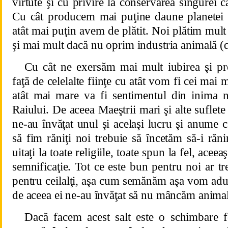
virtute şi cu privire la conservarea singurei 
Cu cât producem mai puţine daune planetei şi
atât mai puţin avem de plătit. Noi plătim mult
şi mai mult dacă nu oprim industria animală (d
Cu cât ne exersăm mai mult iubirea şi pro
faţă de celelalte fiinţe cu atât vom fi cei mai 
atât mai mare va fi sentimentul din inima n
Raiului. De aceea Maeştrii mari şi alte suflete
ne-au învăţat unul şi acelaşi lucru şi anume
să fim răniţi noi trebuie să încetăm să-i răni
uitaţi la toate religiile, toate spun la fel, aceea
semnificaţie. Tot ce este bun pentru noi ar t
pentru ceilalţi, aşa cum semănăm aşa vom adun
de aceea ei ne-au învăţat să nu mâncăm animal
Dacă facem acest salt este o schimbare f