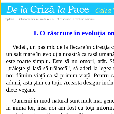
Capitolul 6. Saltul omenirii în Era de Aur > I. O răscruce în evoluţia omenirii
I. O răscruce în evoluţia o
Vedeţi, un pas mic de la fiecare în direcţia 
un salt mare în evoluţia noastră ca rasă umană
este foarte simplu. Este să nu omori, atât. Să
„trăieşte şi lasă să trăiască”, să aderi la legea
noi dăruim viaţă ca să primim viaţă. Pentru 
adună, asta ştim cu toţii. Aceasta desigur incl
diete vegane.
Oamenii în mod natural sunt mult mai gene
în inima lor, însă noi am fost cu toţii informa