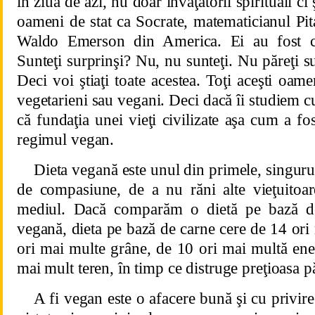
în ziua de azi, nu doar învăţătorii spirituali ci 
oameni de stat ca Socrate, matematicianul Pi
Waldo Emerson din
America
. Ei au fost c
Sunteţi surprinşi? Nu, nu sunteţi. Nu păreţi s
Deci voi ştiaţi toate acestea. Toţi aceşti oam
vegetarieni sau vegani. Deci dacă îi studiem c
că fundaţia unei vieţi civilizate aşa cum a fo
regimul vegan.
Dieta vegană este unul din primele, singurul
de compasiune, de a nu răni alte vieţuitoar
mediul. Dacă comparăm o dietă pe bază d
vegană, dieta pe bază de carne cere de 14 ori
ori mai multe grâne, de 10 ori mai multă ene
mai mult teren, în timp ce distruge preţioasa p
A fi vegan este o afacere bună şi cu privire