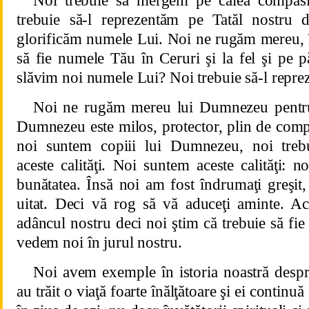
Noi trebuie să mergem pe calea compasiu
trebuie să-l reprezentăm pe Tatăl nostru 
glorificăm numele Lui. Noi ne rugăm mereu, în
să fie numele Tău în Ceruri şi la fel şi pe 
slăvim noi numele Lui? Noi trebuie să-l repre
Noi ne rugăm mereu lui Dumnezeu pentr
Dumnezeu este milos, protector, plin de compa
noi suntem copiii lui Dumnezeu, noi treb
aceste calităţi. Noi suntem aceste calităţi: n
bunătatea. Însă noi am fost îndrumaţi greşit
uitat. Deci vă rog să vă aduceţi aminte. Ace
adâncul nostru deci noi ştim că trebuie să fi
vedem noi în jurul nostru.
Noi avem exemple în istoria noastră despr
au trăit o viaţă foarte înălţătoare şi ei continu