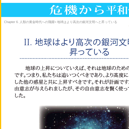
Chapter 6. 人類の黄金時代への飛躍> 地球はより高次の銀河文明へと昇っている