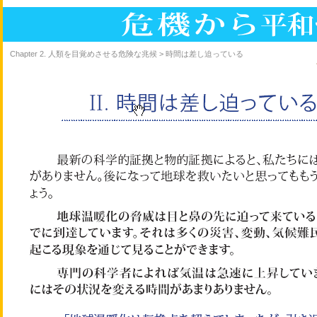
Chapter 2. 人類を目覚めさせる危険な兆候 > 時間は差し迫っている