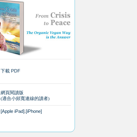
下載 PDF
網頁閱讀版
(適合小頻寬連線的讀者)
[Apple iPad]
.
[iPhone]