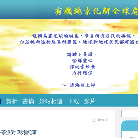
欄
賞析
書摘
好站相連
下載
影片
Total 8
午茶派對 現場紀事