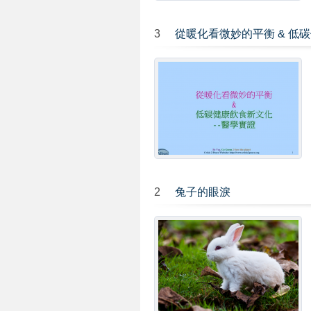
3
從暖化看微妙的平衡 & 低
2
兔子的眼淚