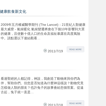
碳健康飲食新文化
2009年五月權威醫學期刊 (The Lancet)：21世紀人類健康
最大威脅 - 氣候暖化 氣候變遷將會在下個10年影響到大眾
的健康，且使數十億人口的生命及福祉暴露在高度風險
中。請點選以下連結觀看…
2011/7/19
看過聖經的人都記得，神說，我創造了動物來與你們為
伴，幫助你們。但您是否知道為什麼神這樣說？動物究竟
怎樣做人類的朋友？也許兔子的故事會給您個答案。從遠
古起，兔子就一直是…
2011/7/18