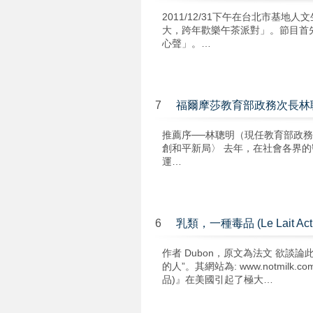
2011/12/31下午在台北市基
大，跨年歡樂午茶派對」。節目首
心聲」。…
7
福爾摩莎教育部政務次長林
推薦序──林聰明（現任教育部政
創和平新局〉 去年，在社會各界
運…
6
乳類，一種毒品 (Le Lait Actua
作者 Dubon，原文為法文 欲談論此
的人”。其網站為: www.notmilk.co
品)』在美國引起了極大…