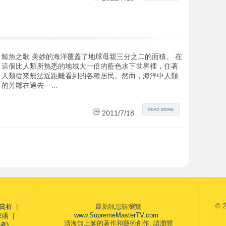
鯨魚之歌 美妙的海洋覆蓋了地球母親三分之二的面積。 在
這個比人類所熟悉的地域大一倍的藍色水下世界裡，住著
人類從來無法近距離看到的各種居民。然而，海洋中人類
的芳鄰在過去一…
2011/7/18
© 2
賞析
|
最新訊息請瀏覽
www.SupremeMasterTV.com
.
來函
|
清海無上師的著作和藝術創作, 請瀏覽
者)