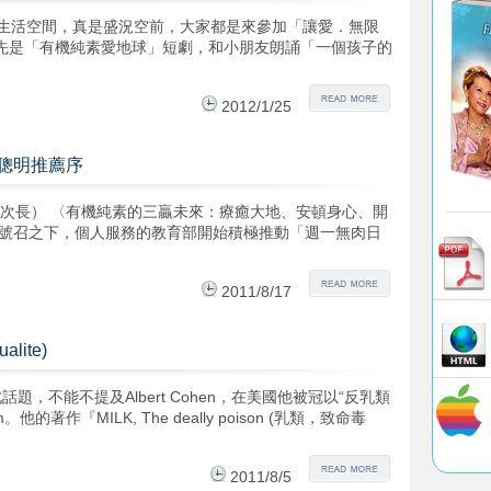
地人文生活空間，真是盛況空前，大家都是來參加「讓愛．無限
先是「有機純素愛地球」短劇，和小朋友朗誦「一個孩子的
2012/1/25
聰明推薦序
務次長） 〈有機純素的三贏未來：療癒大地、安頓身心、開
的號召之下，個人服務的教育部開始積極推動「週一無肉日
2011/8/17
lite)
話題，不能不提及Albert Cohen，在美國他被冠以“反乳類
m。他的著作『MILK, The deally poison (乳類，致命毒
2011/8/5