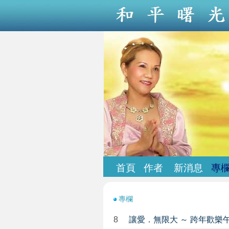
首頁
作者
新消息
專
專欄
8
讓愛．無限大 ～ 跨年歡樂