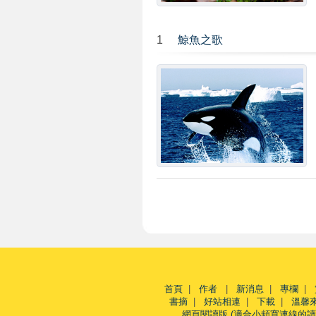
1
鯨魚之歌
首頁
|
作者
|
新消息
|
專欄
|
書摘
|
好站相連
|
下載
|
溫馨
網頁閱讀版 (適合小頻寬連線的讀