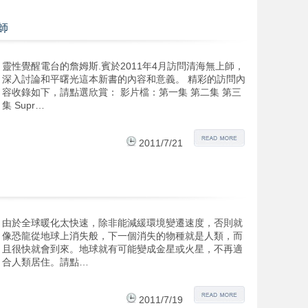
師
靈性覺醒電台的詹姆斯.賓於2011年4月訪問清海無上師，
深入討論和平曙光這本新書的內容和意義。 精彩的訪問內
容收錄如下，請點選欣賞： 影片檔：第一集 第二集 第三
集 Supr…
2011/7/21
由於全球暖化太快速，除非能減緩環境變遷速度，否則就
像恐龍從地球上消失般，下一個消失的物種就是人類，而
且很快就會到來。地球就有可能變成金星或火星，不再適
合人類居住。請點…
2011/7/19