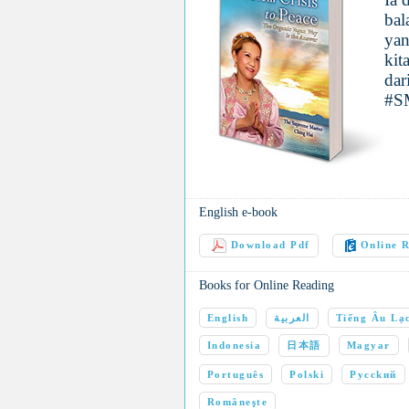
bal
yan
kit
dar
#S
English e-book
Download Pdf
Online 
Books for Online Reading
English
العربية
Tiếng Âu Lạ
Indonesia
日本語
Magyar
Português
Polski
Pycckий
Româneşte