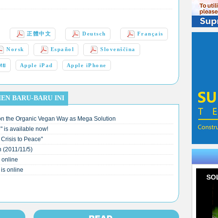
正體中文
Deutsch
Français
Norsk
Español
Slovenščina
ทย
Apple iPad
Apple iPhone
EN BARU-BARU INI