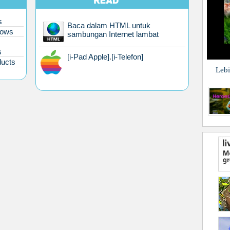
s
Baca dalam HTML untuk
hows
sambungan Internet lambat
s
[i-Pad Apple]
.
[i-Telefon]
ducts
Lebi