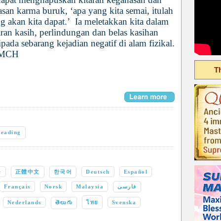
asan karma buruk, ‘apa yang kita semai, itulah
g akan kita dapat.’ Ia meletakkan kita dalam
aran kasih, perlindungan dan belas kasihan
ipada sebarang kejadian negatif di alam fizikal.
MCH
T
Reading
c
正體中文
한국어
Deutsch
Español
Français
Norsk
Malaysia
فارسی
Nederlands
తెలుగు
ไทย
Svenska