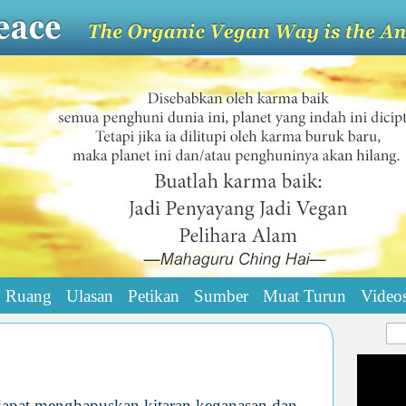
Ruang
Ulasan
Petikan
Sumber
Muat Turun
Video
dapat menghapuskan kitaran keganasan dan