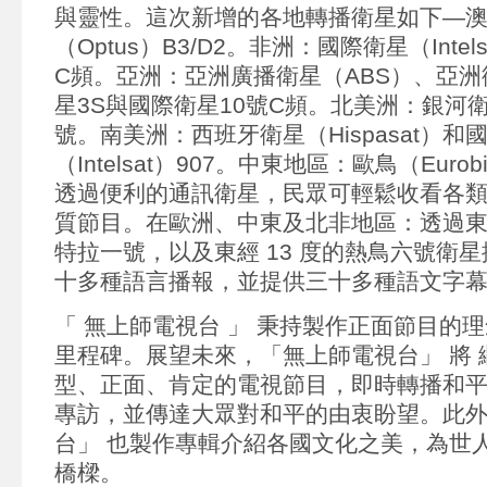
與靈性。這次新增的各地轉播衛星如下—
（Optus）B3/D2。非洲：國際衛星（Intels
C頻。亞洲：亞洲廣播衛星（ABS）、亞洲
星3S與國際衛星10號C頻。北美洲：銀河衛星
號。南美洲：西班牙衛星（Hispasat）和
（Intelsat）907。中東地區：歐鳥（Eurob
透過便利的通訊衛星，民眾可輕鬆收看各
質節目。在歐洲、中東及北非地區：透過東經 
特拉一號，以及東經 13 度的熱鳥六號衛
十多種語言播報，並提供三十多種語文字
「 無上師電視台 」 秉持製作正面節目的
里程碑。展望未來，「無上師電視台」 將
型、正面、肯定的電視節目，即時轉播和
專訪，並傳達大眾對和平的由衷盼望。此
台」 也製作專輯介紹各國文化之美，為世
橋樑。