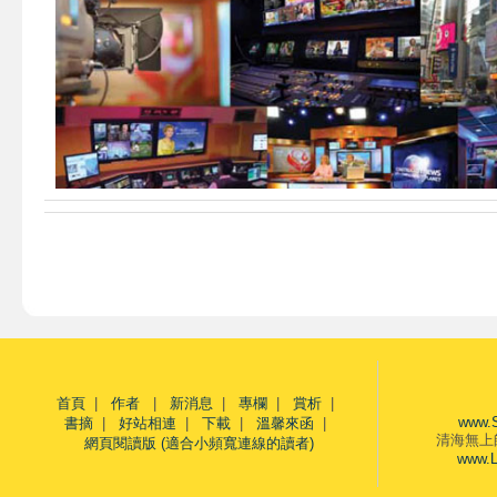
首頁
|
作者
|
新消息
|
專欄
|
賞析
|
www.
書摘
|
好站相連
|
下載
|
溫馨來函
|
清海無上
網頁閱讀版 (適合小頻寬連線的讀者)
www.L