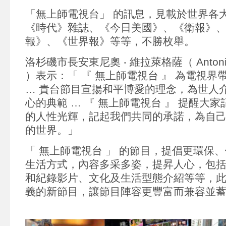
「無上師電視台」 的訊息，見載於世界各
《時代》雜誌、《今日美國》、《衛報》
報》、《世界報》等等，不勝枚舉。
洛杉磯市長安東尼奧 ‧ 維拉萊格薩（ Antonio R.
）表示：「 『 無上師電視台 』 為電視
… 貴台節目宣揚和平博愛的理念，為世人
心的典範 … 『 無上師電視台 』 提醒大
的人性光輝，記起我們共同的承諾，為自
的世界。」
「 無上師電視台 」 的節目，提倡更環保
生活方式，內容多采多姿，提昇人心，包
和紀錄影片、文化及生活型態介紹等等，
義的新節目，讓節目陣容更豐富而兼容並