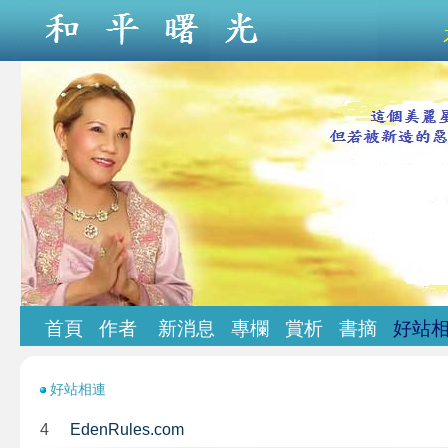
首頁
作者
新消息
專欄
賞析
書摘
好站
好站相連
4
EdenRules.com