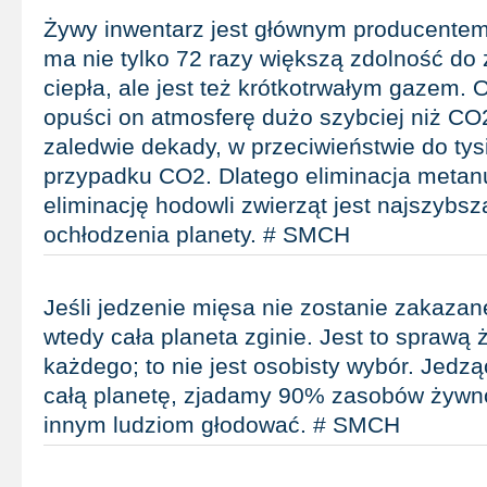
Żywy inwentarz jest głównym producente
ma nie tylko 72 razy większą zdolność do
ciepła, ale jest też krótkotrwałym gazem. 
opuści on atmosferę dużo szybciej niż CO
zaledwie dekady, w przeciwieństwie do tysi
przypadku CO2. Dlatego eliminacja metan
eliminację hodowli zwierząt jest najszybs
ochłodzenia planety. # SMCH
Jeśli jedzenie mięsa nie zostanie zakazan
wtedy cała planeta zginie. Jest to sprawą ż
każdego; to nie jest osobisty wybór. Jedz
całą planetę, zjadamy 90% zasobów żywn
innym ludziom głodować. # SMCH