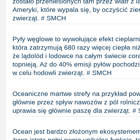
zostało przeniesionych tam przez wiatr z 
Ameryki, które wypala się, by oczyścić zi
zwierząt. # SMCH
Pyły węglowe to wywołujące efekt cieplarn
która zatrzymują 680 razy więcej ciepła ni
że lądolód i lodowce na całym świecie cor
topnieją. Aż do 40% emisji pyłów pochodzi
w celu hodowli zwierząt. # SMCH
Oceaniczne martwe strefy na przykład p
głównie przez spływ nawozów z pól rolnicz
uprawia się głównie paszę dla zwierząt. 
Ocean jest bardzo złożonym ekosystemem
żywa istota pełni swoją unikalną funkcję, t