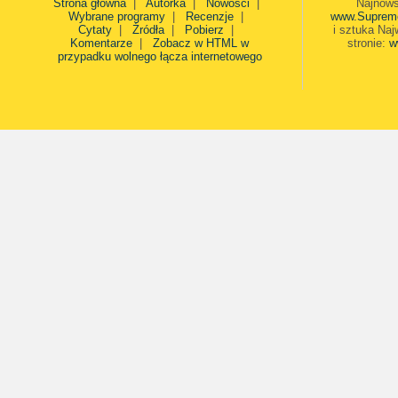
Strona główna
|
Autorka
|
Nowości
|
Najnows
Wybrane programy
|
Recenzje
|
www.Suprem
Cytaty
|
Źródła
|
Pobierz
|
i sztuka Naj
Komentarze
|
Zobacz w HTML w
stronie:
w
przypadku wolnego łącza internetowego