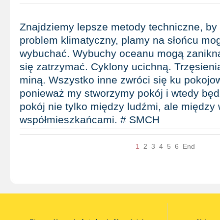
Znajdziemy lepsze metody techniczne, by
problem klimatyczny, plamy na słońcu mo
wybuchać. Wybuchy oceanu mogą zanikną
się zatrzymać. Cyklony ucichną. Trzęsieni
miną. Wszystko inne zwróci się ku pokojow
ponieważ my stworzymy pokój i wtedy będ
pokój nie tylko między ludźmi, ale między
współmieszkańcami. # SMCH
1
2
3
4
5
6
End