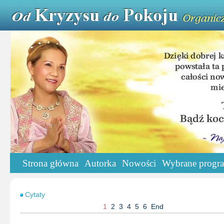
Strona główna
Autorka
Nowości
Wybrane progr
Cytaty
1
2
3
4
5
6
End