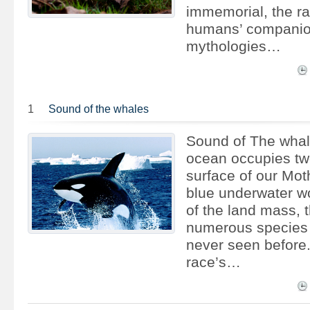
immemorial, the r
humans’ companio
mythologies…
1
Sound of the whales
Sound of The whal
ocean occupies two
surface of our Moth
blue underwater wo
of the land mass, t
numerous species
never seen before
race’s…