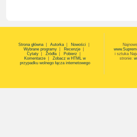
Strona główna
|
Autorka
|
Nowości
|
Najnows
Wybrane programy
|
Recenzje
|
www.Suprem
Cytaty
|
Źródła
|
Pobierz
|
i sztuka Naj
Komentarze
|
Zobacz w HTML w
stronie:
w
przypadku wolnego łącza internetowego