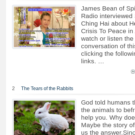
James Bean of Spi
Radio interviewed
Ching Hai about H
Crisis To Peace in
watch or listen the
conversation of thi
clicking the follow
links. …
2
The Tears of the Rabbits
God told humans th
the animals to bef
help you. Why doe
Maybe the story of 
us the answer.Sin