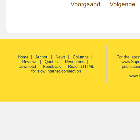
Voorgaand
Volgende
Home
|
Author
|
News
|
Columns
|
For the late
Reviews
|
Quotes
|
Resources
|
www.Supr
Download
|
Feedback
|
Read in HTML
publicati
for slow internet connection
www.