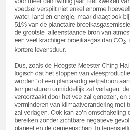
voor meer dan twintig jaar. Het kweken van
voedsel verspilt niet enkel enorme hoevee
water, land en energie, maar draagt ook bi
51% van de planetaire broeikasgasemissies
de grootste
alleenstaande bron van atmos
een veel krachtiger broeikasgas dan CO
,
2
kortere levensduur.
Dus, zoals de Hoogste Meester Ching Hai z
logisch dat het stoppen van vleesproducti
worden” of een plantaardig eetpatroon aa
temperaturen onmiddellijk zal verlagen, de
veroorzaakt door het vee zal genezen, en 
verminderen van klimaatverandering met tri
zal verlagen. Ook kan zo’n omschakeling d
bereiken zonder zichtbare negatieve gevo
planeet en de gemeenschap. In tegenstellin