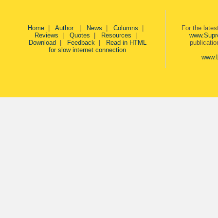
Home
|
Author
|
News
|
Columns
|
For the late
Reviews
|
Quotes
|
Resources
|
www.Supr
Download
|
Feedback
|
Read in HTML
publicati
for slow internet connection
www.