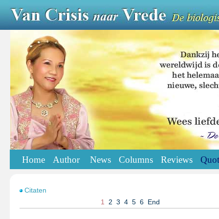
Home
Author
News
Columns
Reviews
Quot
Citaten
1
2
3
4
5
6
End