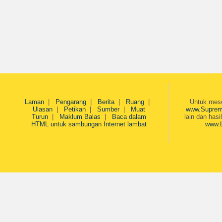
Laman
|
Pengarang
|
Berita
|
Ruang
|
Untuk mesej
Ulasan
|
Petikan
|
Sumber
|
Muat
www.Suprem
Turun
|
Maklum Balas
|
Baca dalam
lain dan hasi
HTML untuk sambungan Internet lambat
www.