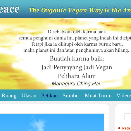
Ruang
Ulasan
Petikan
Sumber
Muat Turun
Video
Peti