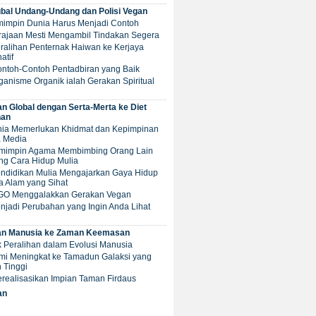
al Undang-Undang dan Polisi Vegan
emimpin Dunia Harus Menjadi Contoh
erajaan Mesti Mengambil Tindakan Segera
Peralihan Penternak Haiwan ke Kerjaya
atif
ontoh-Contoh Pentadbiran yang Baik
ganisme Organik ialah Gerakan Spiritual
an Global dengan Serta-Merta ke Diet
an
unia Memerlukan Khidmat dan Kepimpinan
a Media
Pemimpin Agama Membimbing Orang Lain
ng Cara Hidup Mulia
Pendidikan Mulia Mengajarkan Gaya Hidup
a Alam yang Sihat
NGO Menggalakkan Gerakan Vegan
njadi Perubahan yang Ingin Anda Lihat
an Manusia ke Zaman Keemasan
tik Peralihan dalam Evolusi Manusia
umi Meningkat ke Tamadun Galaksi yang
 Tinggi
Merealisasikan Impian Taman Firdaus
an