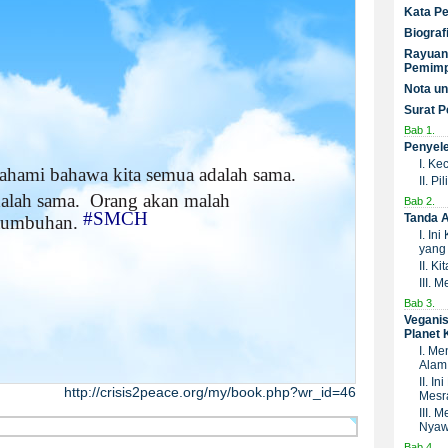
Kata Pe
Biograf
Rayuan 
Pemimp
Nota un
Surat 
Bab 1.
Penyel
I. Ke
ahami bahawa kita semua adalah sama.
II. P
alah sama.
Orang akan malah
Bab 2.
#SMCH
Tanda 
tumbuhan.
I. In
yang 
II. K
III. 
Bab 3.
Vegani
Planet 
I. Me
Alam 
II. I
http://crisis2peace.org/my/book.php?wr_id=46
Mesr
III.
Nya
Bab 4.