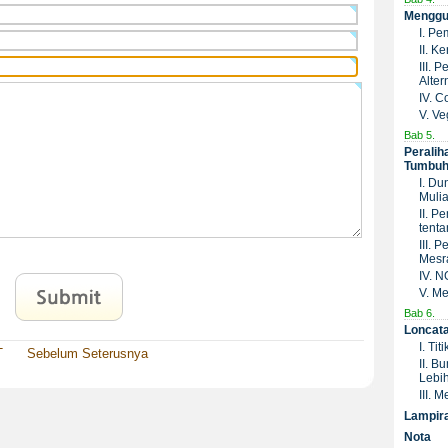
Menggub
I. P
II. K
III. 
Altern
IV. C
V. Ve
Bab 5.
Peralih
Tumbuh
I. D
Muli
II. 
tenta
III. 
Mesr
IV. 
V. Me
Bab 6.
Loncat
I. Ti
T
Sebelum
Seterusnya
II. B
Lebih
III. 
Lampir
Nota