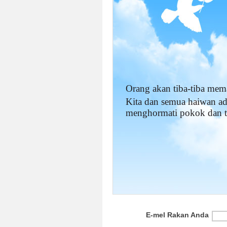
Orang akan tiba-tiba mem
Kita dan semua haiwan ad
menghormati pokok dan 
E-mel Rakan Anda