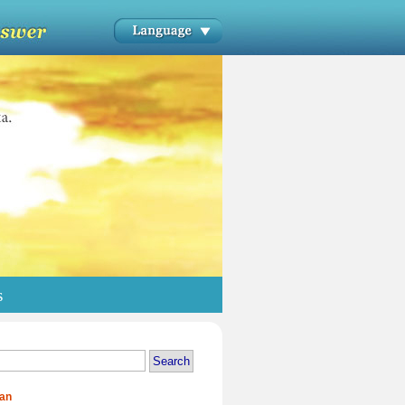
s
kan