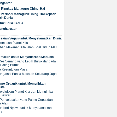
ngantar
i Ringkas Mahaguru Ching Hai
Peribadi Mahaguru Ching Hai kepada
in Dunia
tuk Edisi Kedua
Penghargaan
esaian Vegan untuk Menyelamatkan Dunia
cemasan Planet Kita
ilihan Makanan Kita ialah Soal Hidup Mati
Amaran untuk Menyedarkan Manusia
i Kes Senario yang Lebih Buruk daripada
Paling Buruk
ita Kesuntukan Masa
Mengatasi Punca Masalah Sekarang Juga
sme Organik untuk Memulihkan
Kita
nyejukkan Planet Kita dan Memulihkan
Sekitar
ni Penyelesaian yang Paling Cepat dan
a Alam
 Memberi Nyawa untuk Menyelamatkan
wa