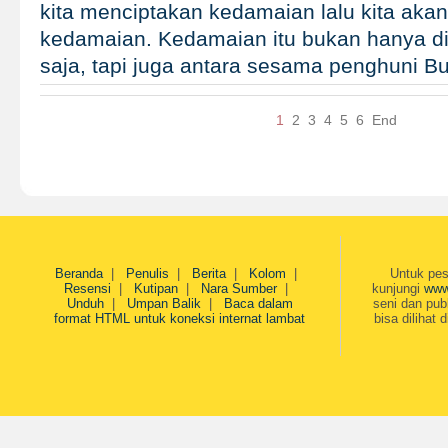
kita menciptakan kedamaian lalu kita akan
kedamaian. Kedamaian itu bukan hanya di
saja, tapi juga antara sesama penghuni 
1
2
3
4
5
6
End
Beranda
|
Penulis
|
Berita
|
Kolom
|
Untuk pes
Resensi
|
Kutipan
|
Nara Sumber
|
kunjungi
www
Unduh
|
Umpan Balik
|
Baca dalam
seni dan pub
format HTML untuk koneksi internat lambat
bisa dilihat 