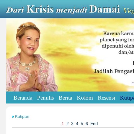
Beranda
Penulis
Berita
Kolom
Resensi
Kutip
Kutipan
1
2
3
4
5
6
End