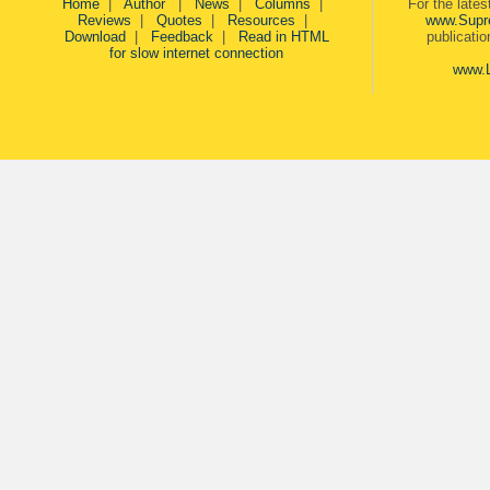
Home
|
Author
|
News
|
Columns
|
For the late
Reviews
|
Quotes
|
Resources
|
www.Supr
Download
|
Feedback
|
Read in HTML
publicati
for slow internet connection
www.