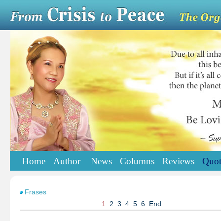
Home
Author
News
Columns
Reviews
Quot
Frases
1
2
3
4
5
6
End