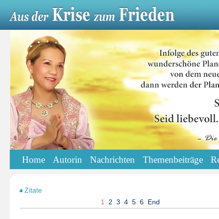
Home
Autorin
Nachrichten
Themenbeiträge
R
Zitate
1
2
3
4
5
6
End