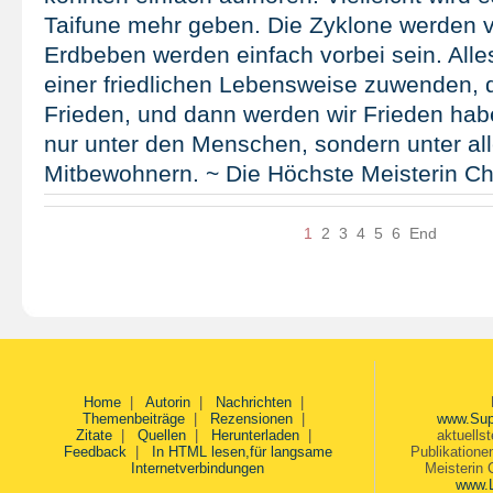
Taifune mehr geben. Die Zyklone werden 
Erdbeben werden einfach vorbei sein. Alles
einer friedlichen Lebensweise zuwenden, 
Frieden, und dann werden wir Frieden hab
nur unter den Menschen, sondern unter al
Mitbewohnern. ~ Die Höchste Meisterin Ch
1
2
3
4
5
6
End
Home
|
Autorin
|
Nachrichten
|
Themenbeiträge
|
Rezensionen
|
www.Sup
Zitate
|
Quellen
|
Herunterladen
|
aktuells
Feedback
|
In HTML lesen,für langsame
Publikatione
Internetverbindungen
Meisterin 
www.