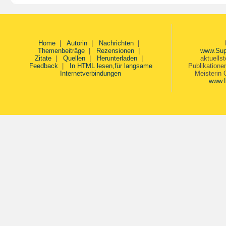
Home
|
Autorin
|
Nachrichten
|
Themenbeiträge
|
Rezensionen
|
www.Sup
Zitate
|
Quellen
|
Herunterladen
|
aktuells
Feedback
|
In HTML lesen,für langsame
Publikatione
Internetverbindungen
Meisterin 
www.