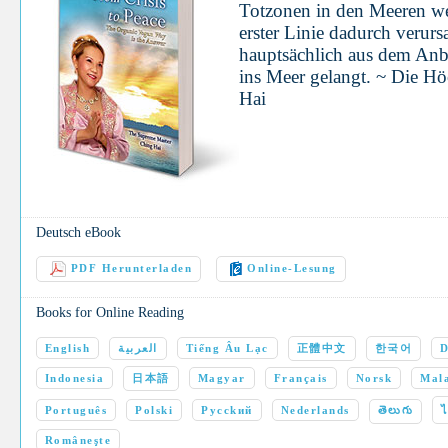
Totzonen in den Meeren we
erster Linie dadurch verurs
hauptsächlich aus dem Anb
ins Meer gelangt. ~ Die Hö
Hai
Deutsch eBook
PDF Herunterladen
Online-Lesung
Books for Online Reading
English
العربية
Tiếng Âu Lạc
正體中文
한국어
D
Indonesia
日本語
Magyar
Français
Norsk
Mala
Português
Polski
Pycckий
Nederlands
తెలుగు
Româneşte