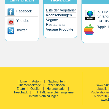
Elite der Vegetarier
Facebook
In HTML
Kochsendungen
für lan
Vegane
Interne
Youtube
Restaurants
[Apple 
Vegane Produkte
Twitter
Home
|
Autorin
|
Nachrichten
|
Themenbeiträge
|
Rezensionen
|
www.Sup
Zitate
|
Quellen
|
Herunterladen
|
aktuells
Feedback
|
In HTML lesen,für langsame
Publikatione
Internetverbindungen
Meisterin 
www.