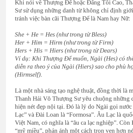
Khi nói về Thượng Đế hoặc Đấng Tối Cao, T
Sư sử dụng những danh từ không chỉ định giới
tránh việc bàn cãi Thượng Đế là Nam hay Nữ:
She + He = Hes (như trong từ Bless)
Her + Him = Hirm (như trong từ Firm)
Hers + His = Hiers (như trong từ Dears)
Ví dụ: Khi Thượng Đế muốn, Ngài (Hes) có thể
diễn ra theo ý của Ngài (Hiers) sao cho phù h
(Hirmself).
Là một nhà sáng tạo nghệ thuật, đồng thời là m
Thanh Hải Vô Thượng Sư yêu chuộng những cá
hiện nét đẹp nội tại. Đó là lý do Ngài gọi nướ
Lạc” và Ðài Loan là “Formosa”. Âu Lạc là quố
Việt Nam, có nghĩa là “âu ca lạc nghiệp”. Còn
“mỹ miều”, phản ánh một cách trọn vẹn hơn né