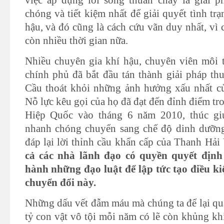
việc áp dụng lối sống thuần chay là giải 
chóng và tiết kiệm nhất để giải quyết tình t
hậu, và đó cũng là cách cứu vãn duy nhất, vì
còn nhiều thời gian nữa.
Nhiều chuyên gia khí hậu, chuyên viên môi 
chính phủ đã bắt đầu tán thành giải pháp th
Cầu thoát khỏi những ảnh hưởng xấu nhất củ
Nỗ lực kêu gọi của họ đã đạt đến đỉnh điểm tr
Hiệp Quốc vào tháng 6 năm 2010, thúc gi
nhanh chóng chuyển sang chế độ dinh dưỡng
đáp lại lời thỉnh cầu khẩn cấp của Thanh H
cả các nhà lãnh đạo có quyền quyết địn
hành những đạo luật để lập tức tạo điều ki
chuyển đổi này.
Những dấu vết đẫm máu mà chúng ta để lại qua
tỷ con vật vô tội mỗi năm có lẽ còn khủng kh