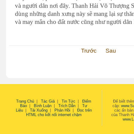
và người dân nơi đây. Thanh Hải Vô Thượng S
dùng những danh xưng này sẽ mang lại sự thăn
và may mắn cho đất nước cũng như người dân h
Trước
Sau
Trang Chủ
|
Tác Giả
|
Tin Tức
|
Điểm
Để biết thêm
Báo
|
Bình Luận
|
Trích Dẫn
|
Tư
cập:
www.S
Liệu
|
Tải Xuống
|
Phản Hồi
|
Đọc trên
các ấn bản
HTML cho kết nối internet chậm
của Thanh Hả
www.L