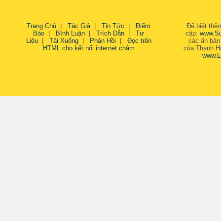
Trang Chủ
|
Tác Giả
|
Tin Tức
|
Điểm
Để biết thêm
Báo
|
Bình Luận
|
Trích Dẫn
|
Tư
cập:
www.S
Liệu
|
Tải Xuống
|
Phản Hồi
|
Đọc trên
các ấn bản
HTML cho kết nối internet chậm
của Thanh Hả
www.L