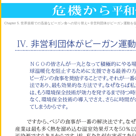
Chapter 5. 世界規模での迅速なビーガン食への切り替え> 非営利団体がビーガン運動を